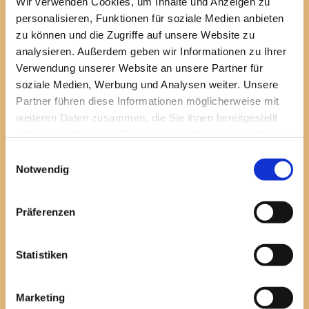
Wir verwenden Cookies, um Inhalte und Anzeigen zu
BDSG/DSGVO in der jeweils aktuellen Fassung.
personalisieren, Funktionen für soziale Medien anbieten
zu können und die Zugriffe auf unsere Website zu
Jugendschutz
analysieren. Außerdem geben wir Informationen zu Ihrer
Verwendung unserer Website an unsere Partner für
soziale Medien, Werbung und Analysen weiter. Unsere
Jugendschutzgesetz
Partner führen diese Informationen möglicherweise mit
Jugenschutzgesetz_ 02_2019.pdf
PDF-Dokument [555.3 KB]
weiteren Daten zusammen, die Sie ihnen bereitgestellt
haben oder die sie im Rahmen Ihrer Nutzung der Dienste
gesammelt haben.
Einwilligungsauswahl
Notwendig
Präferenzen
Statistiken
Marketing