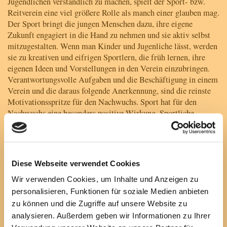
Jugendlichen verständlich zu machen, spielt der Sport- bzw.
Reitverein eine viel größere Rolle als manch einer glauben mag.
Der Sport bringt die jungen Menschen dazu, ihre eigene
Zukunft engagiert in die Hand zu nehmen und sie aktiv selbst
mitzugestalten. Wenn man Kinder und Jugenliche lässt, werden
sie zu kreativen und eifrigen Sportlern, die früh lernen, ihre
eigenen Ideen und Vorstellungen in den Verein einzubringen.
Verantwortungsvolle Aufgaben und die Beschäftigung in einem
Verein und die daraus folgende Anerkennung, sind die reinste
Motivationsspritze für den Nachwuchs. Sport hat für den
Nachwuchs eine besonders positive Wirkung. Sportliche
Erfolge, die durch die eigenen Bemühungen und Ehrgeiz
erreicht werden, motivieren und machen glücklich. Die Kinder
erkennen, was sie aus eigener Kraft erreichen können und dies
stärkt ihr Selbstbewusstsein, um auch im Schulalltag und im
Diese Webseite verwendet Cookies
späteren Berufsleben bestehen zu können.
Wir verwenden Cookies, um Inhalte und Anzeigen zu
personalisieren, Funktionen für soziale Medien anbieten
zu können und die Zugriffe auf unsere Website zu
analysieren. Außerdem geben wir Informationen zu Ihrer