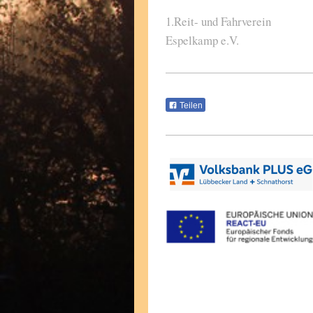
1.Reit- und Fahrverein
Espelkamp e.V.
Teilen