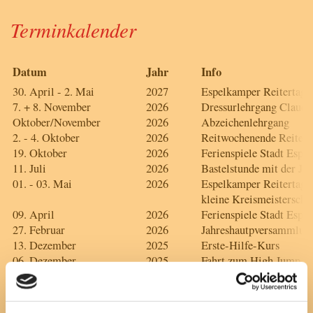
Terminkalender
Datum
Jahr
Info
30. April - 2. Mai
2027
Espelkamper Reitertage
7. + 8. November
2026
Dressurlehrgang Claudi
Oktober/November
2026
Abzeichenlehrgang
2. - 4. Oktober
2026
Reitwochenende Reiterh
19. Oktober
2026
Ferienspiele Stadt Espe
11. Juli
2026
Bastelstunde mit der Ju
01. - 03. Mai
2026
Espelkamper Reiterta
kleine Kreismeisterscha
09. April
2026
Ferienspiele Stadt Espe
27. Februar
2026
Jahreshautpversammlun
13. Dezember
2025
Erste-Hilfe-Kurs
06. Dezember
2025
Fahrt zum High Jump P
29. November
2025
Helferfete
20. Oktober
2025
Ferienspiele Espelkamp
01. - 04. Mai
2025
Espelkamper Reitertage