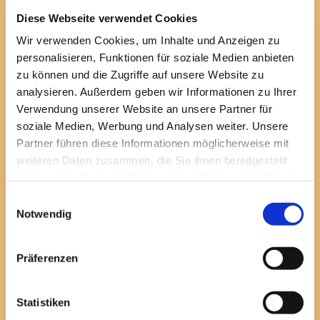
14. April
2025
Ferienspiele Stadt Espe
Diese Webseite verwendet Cookies
08. März
2025
Karnevalsparty der Jug
Wir verwenden Cookies, um Inhalte und Anzeigen zu
März
2025
Sponsorenlauf Schulpfe
personalisieren, Funktionen für soziale Medien anbieten
28. Februar
2025
Jahreshauptversammlun
zu können und die Zugriffe auf unsere Website zu
08. - 09. Februar
2025
Dressurlehrgang Claudi
analysieren. Außerdem geben wir Informationen zu Ihrer
Verwendung unserer Website an unsere Partner für
11. - 12. Januar
2025
Springlehrgang Ricardo
soziale Medien, Werbung und Analysen weiter. Unsere
14. Dezember
2024
Fahrt zur Eishalle Osna
Partner führen diese Informationen möglicherweise mit
02. November
2024
Fahrt ins Lykke-Land
weiteren Daten zusammen, die Sie ihnen bereitgestellt
ab November
2024
Reitabzeichenlehrgang
haben oder die sie im Rahmen Ihrer Nutzung der Dienste
03. - 05. Mai
2024
Espelkamper Reitertage
gesammelt haben.
Einwilligungsauswahl
22. Februar
2024
Jahreshauptversammlun
Notwendig
16. Dezember
2023
Weihnachtswichteln mit
21. Oktober
2023
Fahrradtour mit der Jug
Präferenzen
09. Oktober
2023
Ferienspiele Stadt Espe
23. September
2023
Helferfete
Statistiken
25. Juni
2023
Spielfest auf dem Grün