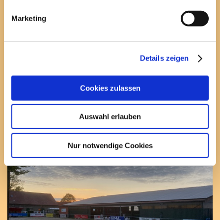
05. - 07. Mai
2023
Espelkamper Reitertage
Marketing
09. April
2023
Osterfeuer Dorfgemeins
03. April
2023
Ferienspiele Stadt Espe
18. - 19. März
2023
Reitabzeichenprüfung
Details zeigen
20. Februar
2023
Jahreshauptversammlun
19. Februar
2023
Karnevalsparty der Jug
Cookies zulassen
11. Dezember
2022
Weihnachtsfeier
22. Oktober
2022
Bauerngolfen Gasthaus 
Auswahl erlauben
Nur notwendige Cookies